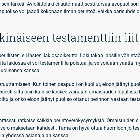
yisen tärkeä. Avioliittolaki ei automaattisesti turvaa avopuolis
opuoliso voi jäädä kokonaan ilman perintöä, vaikka parisuhde ol
kinäiseen testamenttiin liit
rillisten, eli lasten, lakiosaoikeutta. Laki takaa lapsille vähintä
ätä lakiosaa ei voi testamentilla poistaa, ja se voidaan vaatia my
puolisonsa kanssa.
peruuttamiseen. Kun toinen osapuoli on kuollut, eloon jäänyt puol
isesti siltä osin kuin se koskee vainajan omaisuuden lopullista 
oiltu ja onko eloon jäänyt puoliso ottanut perinnön vastaan tes
tisesti ratkaise kaikkia perintöverokysymyksiä. Omaisuuden si
ntövero maksetaan kahdesti. Tämä on hyvä ottaa huomioon jo te
tella yhdessä asianajajan kanssa.