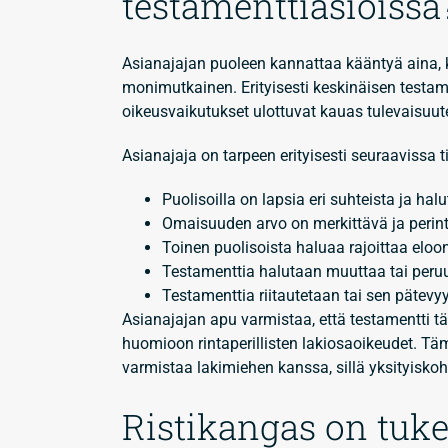
testamenttiasioissa
Asianajajan puoleen kannattaa kääntyä aina, k
monimutkainen. Erityisesti keskinäisen testam
oikeusvaikutukset ulottuvat kauas tulevaisuuteen
Asianajaja on tarpeen erityisesti seuraavissa t
Puolisoilla on lapsia eri suhteista ja hal
Omaisuuden arvo on merkittävä ja perint
Toinen puolisoista haluaa rajoittaa elo
Testamenttia halutaan muuttaa tai peru
Testamenttia riitautetaan tai sen pätevy
Asianajajan apu varmistaa, että testamentti tä
huomioon rintaperillisten lakiosaoikeudet. Täm
varmistaa lakimiehen kanssa, sillä yksityiskoh
Ristikangas on tuke