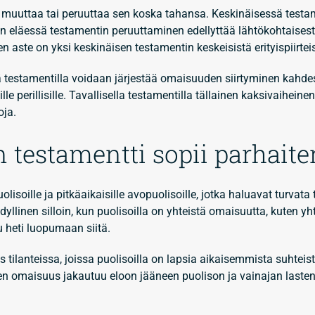
i muuttaa tai peruuttaa sen koska tahansa. Keskinäisessä test
 eläessä testamentin peruuttaminen edellyttää lähtökohtaisest
 aste on yksi keskinäisen testamentin keskeisistä erityispiirtei
ä testamentilla voidaan järjestää omaisuuden siirtyminen kahde
lle perillisille. Tavallisella testamentilla tällainen kaksivaiheinen
oja.
 testamentti sopii parhaite
lisoille ja pitkäaikaisille avopuolisoille, jotka haluavat turvata
linen silloin, kun puolisoilla on yhteistä omaisuutta, kuten yht
u heti luopumaan siitä.
tilanteissa, joissa puolisoilla on lapsia aikaisemmista suhteista
en omaisuus jakautuu eloon jääneen puolison ja vainajan lasten