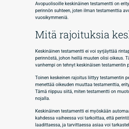
Avopuolisoille keskinäinen testamentti on erit
perinnön suhteen, joten ilman testamenttia av
vuosikymmeniä.
Mitä rajoituksia kes
Keskinäinen testamentti ei voi syrjäyttää rintape
perinnöstä, johon heillä muuten olisi oikeus. T
vanhempi on tehnyt keskinäisen testamentin 
Toinen keskeinen rajoitus liittyy testamentin 
menettää oikeuden muuttaa testamenttia, erity
Tämä riippuu siitä, miten testamentti on muot
nojalla.
Keskinäinen testamentti ei myöskään automaat
kahdessa vaiheessa voi tarkoittaa, että peri
laadittaessa, ja tarvittaessa asiaa voi tarkas