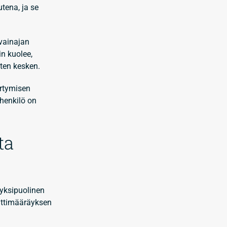
tena, ja se
 vainajan
n kuolee,
sten kesken.
irtymisen
 henkilö on
ta
 yksipuolinen
nttimääräyksen