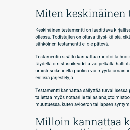
Miten keskinäinen t
Keskinäinen testamentti on laadittava kirjallis
ollessa. Todistajien on oltava täysi-ikäisiä, ei
sähköinen testamentti ei ole pätevä.
Testamentin sisältö kannattaa muotoilla huolel
täydellä omistusoikeudella vai pelkällä hallin
omistusoikeudella puoliso voi myydä omaisuud
erillisiä järjestelyjä.
Testamentti kannattaa säilyttää turvallisessa p
tallettaa myös notaarille tai asianajotoimisto
muuttuessa, kuten avioeron tai lapsen synty
Milloin kannattaa 