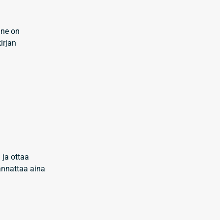
nne on
irjan
 ja ottaa
kannattaa aina