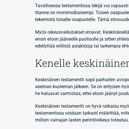
Tavallisessa testamentissa tekijä voi vapaast
tilanne on monimutkaisempi. Toisen osapuolen
tekemistä toiselle osapuolelle. Tämä sitovuuden
Myös oikeusvaikutukset eroavat. Keskinäisell
ensin eloon jääneelle puolisolle ja sitten yhteisi
edellyttää erillisiä asiakirjoja tai tarkempia eht
Kenelle keskinäinen
Keskinäinen testamentti sopii parhaiten aviopuo
aseman kuoleman jälkeen. Se on erityisen hyödyl
he haluavat varmistaa, ettei eloon jäänyt joud
Keskinäinen testamentti on hyvä ratkaisu myös 
testamentissa voidaan tarkasti määrittää, mit
milloin vainajan lasten perintöoikeus toteutuu.