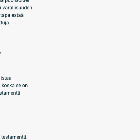
aa puolisoiden
i varallisuuden
 tapa estää
ttuja
,
listaa
e, koska se on
estamentti
 testamentti.