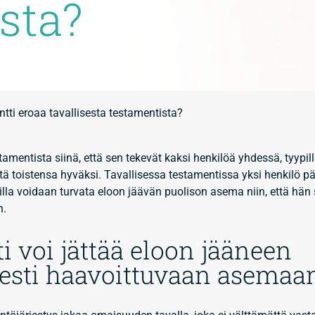
sta?
tti eroaa tavallisesta testamentista?
amentista siinä, että sen tekevät kaksi henkilöä yhdessä, tyypilli
ä toistensa hyväksi. Tavallisessa testamentissa yksi henkilö p
la voidaan turvata eloon jäävän puolison asema niin, että hän s
n.
i voi jättää eloon jääneen
sesti haavoittuvaan asemaa