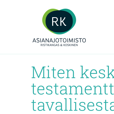
Miten kes
testamentt
tavallisest