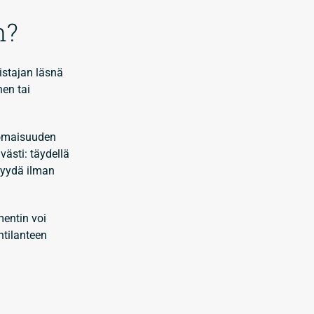
n?
distajan läsnä
nen tai
o omaisuuden
västi: täydellä
myydä ilman
mentin voi
ntilanteen