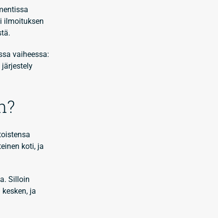
amentissa
i ilmoituksen
stä.
ssa vaiheessa:
 järjestely
n?
 toistensa
einen koti, ja
. Silloin
 kesken, ja