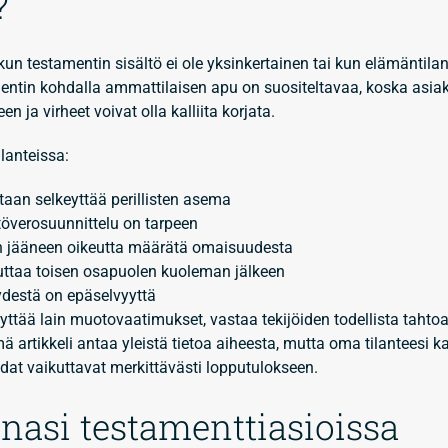
?
un testamentin sisältö ei ole yksinkertainen tai kun elämäntila
entin kohdalla ammattilaisen apu on suositeltavaa, koska asiak
 ja virheet voivat olla kalliita korjata.
ilanteissa:
utaan selkeyttää perillisten asema
överosuunnittelu on tarpeen
on jääneen oikeutta määrätä omaisuudesta
uttaa toisen osapuolen kuoleman jälkeen
ydestä on epäselvyyttä
yttää lain muotovaatimukset, vastaa tekijöiden todellista tahtoa
ä artikkeli antaa yleistä tietoa aiheesta, mutta oma tilanteesi 
dat vaikuttavat merkittävästi lopputulokseen.
nasi testamenttiasioissa