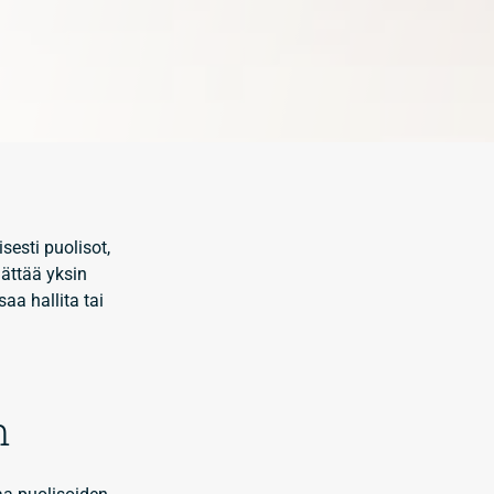
sesti puolisot,
äättää yksin
aa hallita tai
n