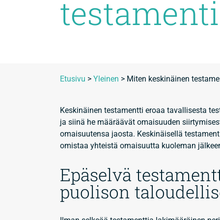
testamenti
Etusivu
>
Yleinen
>
Miten keskinäinen testamen
Keskinäinen testamentti eroaa tavallisesta test
ja siinä he määräävät omaisuuden siirtymisest
omaisuutensa jaosta. Keskinäisellä testamentil
omistaa yhteistä omaisuutta kuoleman jälkee
Epäselvä testamentt
puolison taloudelli