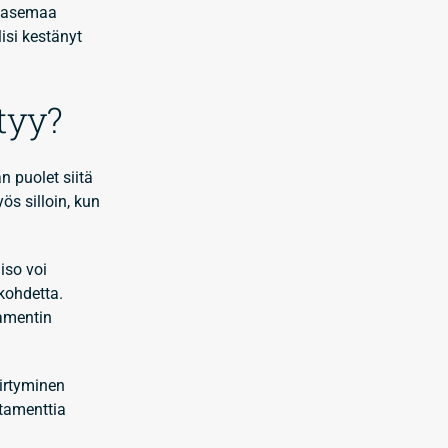
on asemaa
isi kestänyt
tyy?
än puolet siitä
ös silloin, kun
iso voi
kohdetta.
tamentin
irtyminen
stamenttia