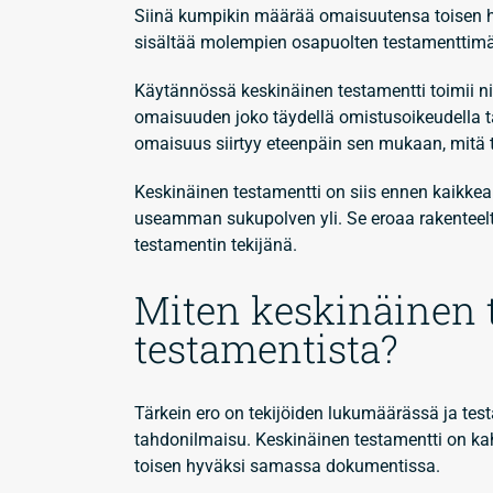
Siinä kumpikin määrää omaisuutensa toisen hy
sisältää molempien osapuolten testamenttimä
Käytännössä keskinäinen testamentti toimii niin
omaisuuden joko täydellä omistusoikeudella t
omaisuus siirtyy eteenpäin sen mukaan, mitä t
Keskinäinen testamentti on siis ennen kaikkea 
useamman sukupolven yli. Se eroaa rakenteelta
testamentin tekijänä.
Miten keskinäinen t
testamentista?
Tärkein ero on tekijöiden lukumäärässä ja tes
tahdonilmaisu. Keskinäinen testamentti on ka
toisen hyväksi samassa dokumentissa.