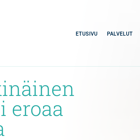
ETUSIVU
PALVELUT
kinäinen
i eroaa
a