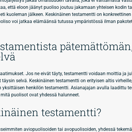
ntöjärjestys jakaa omaisuuden tavalla, joka ei välttämättä vast
aa, että eloon jäänyt puoliso joutuu jakamaan yhteisen kodin ta
heti kuoleman jälkeen. Keskinäinen testamentti on konkreettinen
puoliso voi jatkaa elämäänsä tutussa ympäristössä ilman pakote
estamentista pätemättömän
elvä
atimukset. Jos ne eivät täyty, testamentti voidaan moittia ja ju
 täysin selvä. Keskinäinen testamentti on erityisen altis virheill
 yksittäisen henkilön testamentti. Asianajajan avulla laadittu t
, mitä puolisot ovat yhdessä halunneet.
kinäinen testamentti?
useimmiten aviopuolisoiden tai avopuolisoiden, yhdessä tekemä