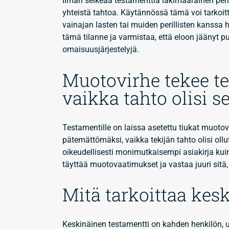
Ilman selkeää testamenttia lakimääräinen peri
yhteistä tahtoa. Käytännössä tämä voi tarkoitt
vainajan lasten tai muiden perillisten kanssa 
tämä tilanne ja varmistaa, että eloon jäänyt 
omaisuusjärjestelyjä.
Muotovirhe tekee t
vaikka tahto olisi s
Testamentille on laissa asetettu tiukat muotova
pätemättömäksi, vaikka tekijän tahto olisi ollut
oikeudellisesti monimutkaisempi asiakirja kuin
täyttää muotovaatimukset ja vastaa juuri sitä
Mitä tarkoittaa kes
Keskinäinen testamentti on kahden henkilön, 