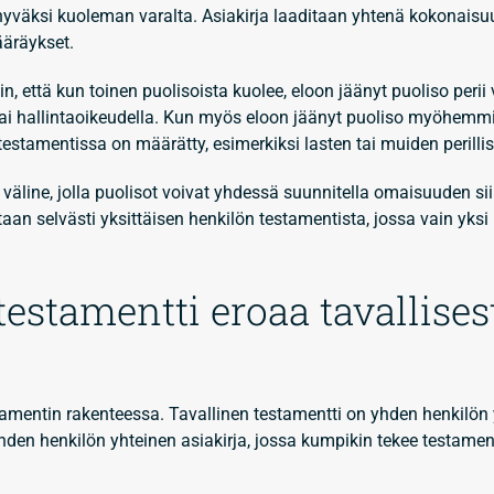
väksi kuoleman varalta. Asiakirja laaditaan yhtenä kokonaisuu
äräykset.
, että kun toinen puolisoista kuolee, eloon jäänyt puoliso perii
ai hallintaoikeudella. Kun myös eloon jäänyt puoliso myöhemmi
estamentissa on määrätty, esimerkiksi lasten tai muiden perilli
väline, jolla puolisot voivat yhdessä suunnitella omaisuuden si
an selvästi yksittäisen henkilön testamentista, jossa vain yksi
estamentti eroaa tavallises
tamentin rakenteessa. Tavallinen testamentti on yhden henkilön
hden henkilön yhteinen asiakirja, jossa kumpikin tekee testame