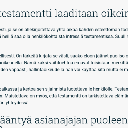
estamentti laaditaan oikei
esti, ja se on allekirjoitettava yhtä aikaa kahden esteettömän to
kä heillä saa olla henkilökohtaista intressiä testamentissa. Suulli
lisesti. On tärkeää kirjata selvästi, saako eloon jäänyt puolis
taoikeudella. Nämä kaksi vaihtoehtoa eroavat toisistaan merkittä
en vapaasti, hallintaoikeudella hän voi käyttää sitä mutta ei 
aikassa ja kertoa sen sijainnista luotettavalle henkilölle. Testa
on. Muistettava on myös, että testamentti on tarkistettava elämä
män yhteydessä.
kääntyä asianajajan puoleen